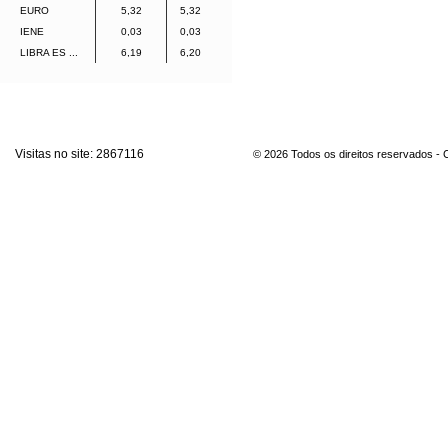
EURO
5,32
5,32
IENE
0,03
0,03
LIBRA ES ...
6,19
6,20
Visitas no site:
2867116
© 2026 Todos os direitos reservados -