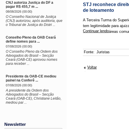
CNJ autoriza Justiça do DF a
STJ reconhece direi
pagar R$ 455,7 m ...
de loteamento
08/08/2026 (00:00)
O Conselho Nacional de Justiça
A Terceira Turma do Superi
(CNJ) autorizou, após auditoria, que
o Tribunal de Justiça do Distri ...
tem legitimidade para ajuiz
Continuar lendo
áreas comu
Conselho Pleno da OAB Ceará
define nomes para ...
07/08/2026 (00:00)
O Conselho Pleno da Ordem dos
Fonte:
Juristas
Advogados do Brasil – Secção
Ceará (OAB-CE) aprovou nomes
para receber ...
Voltar
Presidente da OAB-CE mediou
painel na Conferê ...
07/08/2026 (00:00)
A presidente da Ordem dos
Advogados do Brasil – Secção
Ceará (OAB-CE), Christiane Leitão,
mediou pai ...
Newsletter