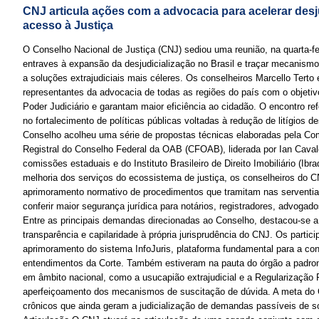
CNJ articula ações com a advocacia para acelerar desju
acesso à Justiça
O Conselho Nacional de Justiça (CNJ) sediou uma reunião, na quarta-feir
entraves à expansão da desjudicialização no Brasil e traçar mecanis
a soluções extrajudiciais mais céleres. Os conselheiros Marcello Tert
representantes da advocacia de todas as regiões do país com o objeti
Poder Judiciário e garantam maior eficiência ao cidadão. O encontro r
no fortalecimento de políticas públicas voltadas à redução de litígios d
Conselho acolheu uma série de propostas técnicas elaboradas pela Comi
Registral do Conselho Federal da OAB (CFOAB), liderada por Ian Caval
comissões estaduais e do Instituto Brasileiro de Direito Imobiliário (Ibr
melhoria dos serviços do ecossistema de justiça, os conselheiros do 
aprimoramento normativo de procedimentos que tramitam nas serventias 
conferir maior segurança jurídica para notários, registradores, advogad
Entre as principais demandas direcionadas ao Conselho, destacou-se a
transparência e capilaridade à própria jurisprudência do CNJ. Os partic
aprimoramento do sistema InfoJuris, plataforma fundamental para a con
entendimentos da Corte. Também estiveram na pauta do órgão a padr
em âmbito nacional, como a usucapião extrajudicial e a Regularização 
aperfeiçoamento dos mecanismos de suscitação de dúvida. A meta do CN
crônicos que ainda geram a judicialização de demandas passíveis de s