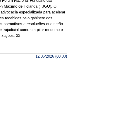
o Fórum Nacional Fundiário das
rson Máximo de Holanda (TJGO). O
 advocacia especializada para acelerar
ões recebidas pelo gabinete dos
tos normativos e resoluções que serão
xtrajudicial como um pilar moderno e
lizações: 33
12/06/2026 (00:00)