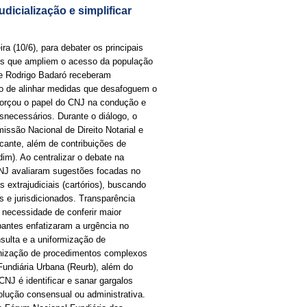
dicialização e simplificar
a (10/6), para debater os principais
mos que ampliem o acesso da população
o e Rodrigo Badaró receberam
vo de alinhar medidas que desafoguem o
eforçou o papel do CNJ na condução e
esnecessários. Durante o diálogo, o
ssão Nacional de Direito Notarial e
cante, além de contribuições de
adim). Ao centralizar o debate na
CNJ avaliaram sugestões focadas no
extrajudiciais (cartórios), buscando
os e jurisdicionados. Transparência
 necessidade de conferir maior
ipantes enfatizaram a urgência no
sulta e a uniformização de
onização de procedimentos complexos
Fundiária Urbana (Reurb), além do
J é identificar e sanar gargalos
olução consensual ou administrativa.