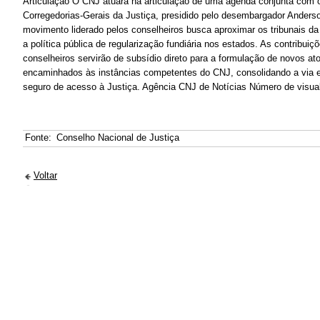
Articulação O CNJ atuará na articulação de uma agenda conjunta com 
Corregedorias-Gerais da Justiça, presidido pelo desembargador Ande
movimento liderado pelos conselheiros busca aproximar os tribunais da
a política pública de regularização fundiária nos estados. As contribuiç
conselheiros servirão de subsídio direto para a formulação de novos a
encaminhados às instâncias competentes do CNJ, consolidando a via e
seguro de acesso à Justiça. Agência CNJ de Notícias Número de visua
Fonte:
Conselho Nacional de Justiça
Voltar