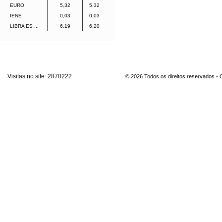
EURO
5,32
5,32
IENE
0,03
0,03
LIBRA ES ...
6,19
6,20
Visitas no site:
2870222
© 2026 Todos os direitos reservados -