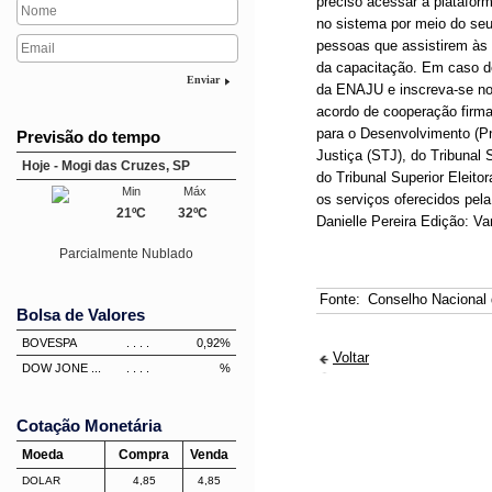
preciso acessar a plataform
no sistema por meio do seu
pessoas que assistirem às 
da capacitação. Em caso de
Enviar
da ENAJU e inscreva-se no 
acordo de cooperação firm
para o Desenvolvimento (Pn
Previsão do tempo
Justiça (STJ), do Tribunal
Hoje - Mogi das Cruzes, SP
do Tribunal Superior Eleito
Min
Máx
os serviços oferecidos pela
21ºC
32ºC
Danielle Pereira Edição: V
Parcialmente Nublado
Fonte:
Conselho Nacional 
Bolsa de Valores
BOVESPA
. . . .
0,92%
Voltar
DOW JONE ...
. . . .
%
Cotação Monetária
Moeda
Compra
Venda
DOLAR
4,85
4,85