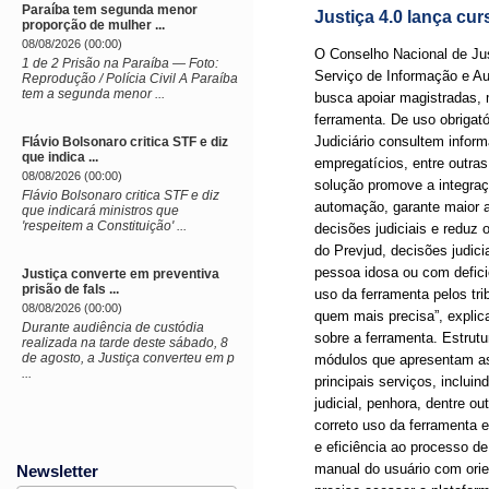
Paraíba tem segunda menor
Justiça 4.0 lança cur
proporção de mulher ...
08/08/2026 (00:00)
O Conselho Nacional de Jus
1 de 2 Prisão na Paraíba — Foto:
Serviço de Informação e Aut
Reprodução / Polícia Civil A Paraíba
tem a segunda menor ...
busca apoiar magistradas, 
ferramenta. De uso obrigató
Judiciário consultem inform
Flávio Bolsonaro critica STF e diz
que indica ...
empregatícios, entre outras
08/08/2026 (00:00)
solução promove a integraçã
Flávio Bolsonaro critica STF e diz
automação, garante maior a
que indicará ministros que
'respeitem a Constituição' ...
decisões judiciais e reduz 
do Prevjud, decisões judici
pessoa idosa ou com defic
Justiça converte em preventiva
prisão de fals ...
uso da ferramenta pelos trib
08/08/2026 (00:00)
quem mais precisa”, explica
Durante audiência de custódia
sobre a ferramenta. Estrut
realizada na tarde deste sábado, 8
de agosto, a Justiça converteu em p
módulos que apresentam as 
...
principais serviços, inclui
judicial, penhora, dentre o
correto uso da ferramenta 
e eficiência ao processo d
manual do usuário com orie
Newsletter