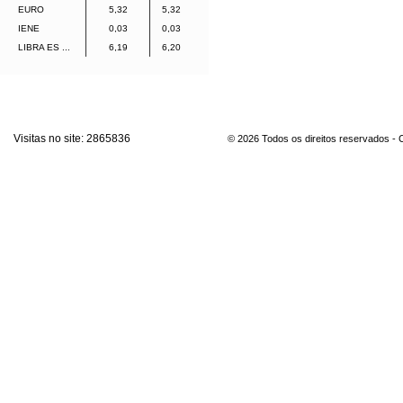
EURO
5,32
5,32
IENE
0,03
0,03
LIBRA ES ...
6,19
6,20
Visitas no site:
2865836
© 2026 Todos os direitos reservados -