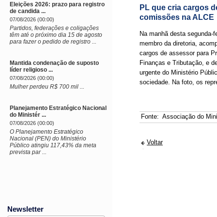
Eleições 2026: prazo para registro
PL que cria cargos 
de candida ...
comissões na ALCE
07/08/2026 (00:00)
Partidos, federações e coligações
Na manhã desta segunda-fei
têm até o próximo dia 15 de agosto
para fazer o pedido de registro ...
membro da diretoria, acomp
cargos de assessor para P
Finanças e Tributação, e d
Mantida condenação de suposto
líder religioso ...
urgente do Ministério Públ
07/08/2026 (00:00)
sociedade. Na foto, os rep
Mulher perdeu R$ 700 mil ...
Planejamento Estratégico Nacional
do Ministér ...
Fonte:
Associação do Mini
07/08/2026 (00:00)
O Planejamento Estratégico
Nacional (PEN) do Ministério
Voltar
Público atingiu 117,43% da meta
prevista par ...
Newsletter