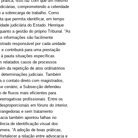
a prática, isso faz com que um mesmo
udiciárias, comprometendo a celeridade
 a sobrecarga de trabalho. Como
a que permita identificar, em tempo
dade judiciária do Estado. Henrique
quanto a gestão do próprio Tribunal. “As
s informações são facilmente
istrado responsável por cada unidade
l e contribuirá para uma prestação
xe à pauta situações específicas
am relatados casos de processos
ém da repetição de atos ordinatórios
determinações judiciais. Também
a o contato direto com magistrados,
se cenário, a Subsecção defendeu
de fluxos mais eficientes para
rerrogativas profissionais. Entre os
sproporcionais em fóruns do interior,
rangedoras e sem tratamento
ocacia também apontou falhas no
ncia de identificação visual dos
âmera. “A adoção de boas práticas,
fortalecer a relação entre advocacia e