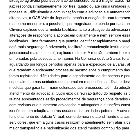
situação agravada pela suspensão do concurso para a magistratura. N
juiz responda simultaneamente por três, quatro ou até cinco unidades j
processual, dificultando a comunicação com a advocacia e aumentando
alternativa, a OAB Vale do Jaguaribe propôs a criação de uma ferrament
real ou no menor prazo possível, qual magistrado responde por cada uni
Oliveira explicou que a medida facilitaria tanto a atuação da advocacia 
alterações de respondência acontecem diariamente e nem sempre essa
localizadas. Uma ferramenta que permita identificar rapidamente o mag
dará mais segurança à advocacia, facilitará a comunicação instituciona
jurisdicional mais eficiente”, explicou o diretor. A reunião também trou
enfrentadas pela advocacia no interior. Na Comarca de Alto Santo, for
aguardando por longos períodos apenas para a expedição de alvarás, al
que retardam o andamento processual mesmo após o cumprimento das 
foram registradas dificuldades para o agendamento de despachos e par
especialmente nas unidades que acumulam respondências. Diante des
medidas que garantam maior celeridade aos processos, além da adoção 
atendimento da advocacia. Outro eixo da reunião tratou do respeito às p
relatos apresentados estão procedimentos de segurança considerados de
com revistas que submetem advogados e advogadas a situações const
isonômico em relação a outros usuários das unidades judiciais. A adv
funcionamento do Balcão Virtual, como demora no atendimento e a ausê
servidores, que em alguns casos realizam o atendimento sem abrir a c
maior transparência e padronização dos atendimentos contribuirão para 