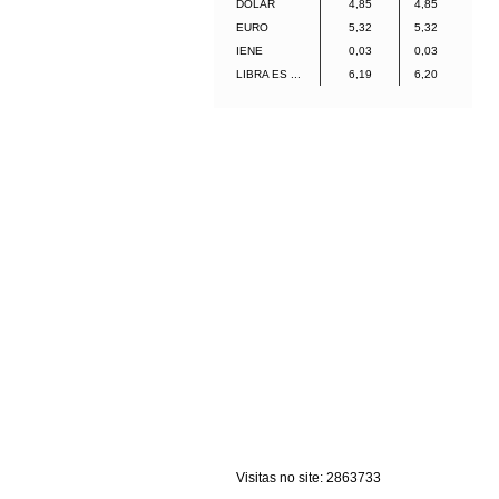
DOLAR
4,85
4,85
EURO
5,32
5,32
IENE
0,03
0,03
LIBRA ES ...
6,19
6,20
Visitas no site:
2863733