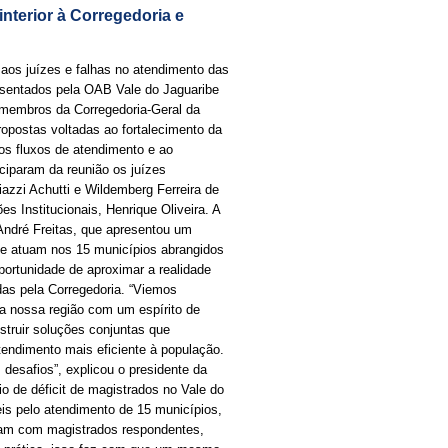
nterior à Corregedoria e
 aos juízes e falhas no atendimento das
presentados pela OAB Vale do Jaguaribe
om membros da Corregedoria-Geral da
opostas voltadas ao fortalecimento da
os fluxos de atendimento e ao
ciparam da reunião os juízes
iazzi Achutti e Wildemberg Ferreira de
s Institucionais, Henrique Oliveira. A
André Freitas, que apresentou um
que atuam nos 15 municípios abrangidos
ortunidade de aproximar a realidade
idas pela Corregedoria. “Viemos
da nossa região com um espírito de
struir soluções conjuntas que
endimento mais eficiente à população.
 desafios”, explicou o presidente da
o de déficit de magistrados no Vale do
is pelo atendimento de 15 municípios,
nam com magistrados respondentes,