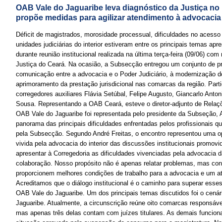
OAB Vale do Jaguaribe leva diagnóstico da Justiça no i
propõe medidas para agilizar atendimento à advocacia
Déficit de magistrados, morosidade processual, dificuldades no acesso
unidades judiciárias do interior estiveram entre os principais temas a
durante reunião institucional realizada na última terça-feira (09/06) c
Justiça do Ceará. Na ocasião, a Subsecção entregou um conjunto de pr
comunicação entre a advocacia e o Poder Judiciário, à modernização d
aprimoramento da prestação jurisdicional nas comarcas da região. Parti
corregedores auxiliares Flávia Setúbal, Felipe Augusto, Giancarlo Anton
Sousa. Representando a OAB Ceará, esteve o diretor-adjunto de Relaçõe
OAB Vale do Jaguaribe foi representada pelo presidente da Subseção, 
panorama das principais dificuldades enfrentadas pelos profissionais 
pela Subsecção. Segundo André Freitas, o encontro representou uma op
vivida pela advocacia do interior das discussões institucionais promov
apresentar à Corregedoria as dificuldades vivenciadas pela advocacia 
colaboração. Nosso propósito não é apenas relatar problemas, mas con
proporcionem melhores condições de trabalho para a advocacia e um at
Acreditamos que o diálogo institucional é o caminho para superar esses
OAB Vale do Jaguaribe. Um dos principais temas discutidos foi o cenári
Jaguaribe. Atualmente, a circunscrição reúne oito comarcas responsáve
mas apenas três delas contam com juízes titulares. As demais funcio