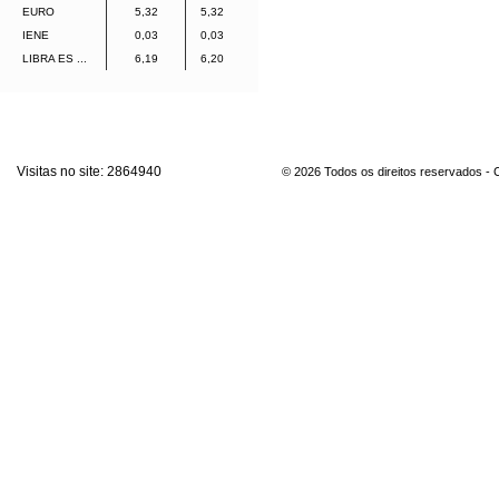
EURO
5,32
5,32
IENE
0,03
0,03
LIBRA ES ...
6,19
6,20
Visitas no site:
2864940
© 2026 Todos os direitos reservados -