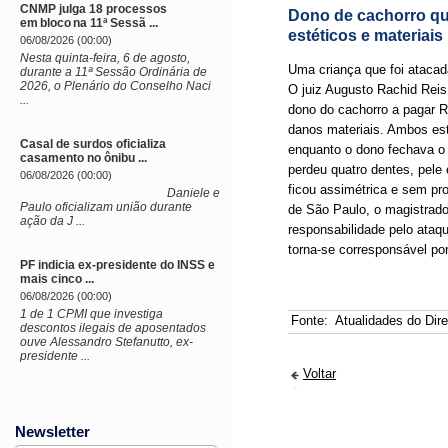
CNMP julga 18 processos
Dono de cachorro qu
em bloco na 11ª Sessã ...
estéticos e materiais
06/08/2026 (00:00)
Nesta quinta-feira, 6 de agosto,
Uma criança que foi atacad
durante a 11ª Sessão Ordinária de
2026, o Plenário do Conselho Naci
O juiz Augusto Rachid Reis 
...
dono do cachorro a pagar R
danos materiais. Ambos es
Casal de surdos oficializa
enquanto o dono fechava o 
casamento no ônibu ...
perdeu quatro dentes, pele 
06/08/2026 (00:00)
ficou assimétrica e sem pr
Daniele e
Paulo oficializam união durante
de São Paulo, o magistrado
ação da J ...
responsabilidade pelo ataqu
torna-se corresponsável po
PF indicia ex-presidente do INSS e
mais cinco ...
06/08/2026 (00:00)
1 de 1 CPMI que investiga
Fonte:
Atualidades do Dire
descontos ilegais de aposentados
ouve Alessandro Stefanutto, ex-
presidente ...
Voltar
Newsletter