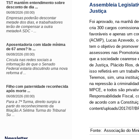
TST mantém entendimento sobre
Assembleia Legislati
desconto de dia ...
Justiça
06/08/2026 (00:00)
Empresas poderão descontar
Foi aprovado, na manhã dest
metade dos dias, e trabalhadores
terão de compensar a outra
cria 300 cargos comissiona
metadeA SDC - ...
favoráveis e apenas um con
(ACMP), Lucas Azevedo, o p
Aposentadoria com idade mínima
tem o objetivo de promove
de 67 anos? Is ...
assessores nas Promotoria
06/08/2026 (00:00)
que a sociedade cearense e
Circula nas redes sociais a
informação de que o Senado
de Justiça, Plácido Rios, d
Federal estaria discutindo uma nova
isso refletirá em um trabal
reforma d ...
Teremos, sim, uma institui
na repressão à criminalida
Filho com paternidade reconhecida
MPCE, e todos são privativ
após morte ...
Responsabilidade Fiscal, 
06/08/2026 (00:00)
Para a 7ª Turma, direito surgiu a
de acordo com a Constituiç
partir do reconhecimento da
content/uploads/2017/07/
filiação.A Sétima Turma do Tribunal
Su ...
Fonte:
Associação do Mini
Newsletter