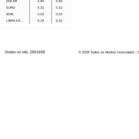
DOLAR
4,85
4,85
EURO
5,32
5,32
IENE
0,03
0,03
LIBRA ES ...
6,19
6,20
Visitas no site:
2863499
© 2026 Todos os direitos reservados -