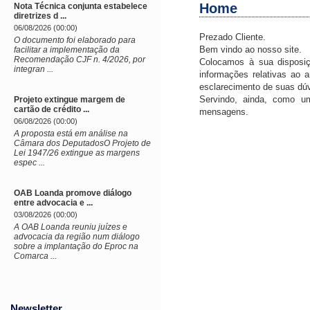
Home
Nota Técnica conjunta estabelece
diretrizes d ...
06/08/2026 (00:00)
Prezado Cliente.
O documento foi elaborado para
Bem vindo ao nosso site.
facilitar a implementação da
Recomendação CJF n. 4/2026, por
Colocamos à sua disposiç
integran ...
informações relativas ao 
esclarecimento de suas dú
Servindo, ainda, como um
Projeto extingue margem de
cartão de crédito ...
mensagens.
06/08/2026 (00:00)
A proposta está em análise na
Câmara dos DeputadosO Projeto de
Lei 1947/26 extingue as margens
espec ...
OAB Loanda promove diálogo
entre advocacia e ...
03/08/2026 (00:00)
A OAB Loanda reuniu juízes e
advocacia da região num diálogo
sobre a implantação do Eproc na
Comarca ...
Newsletter