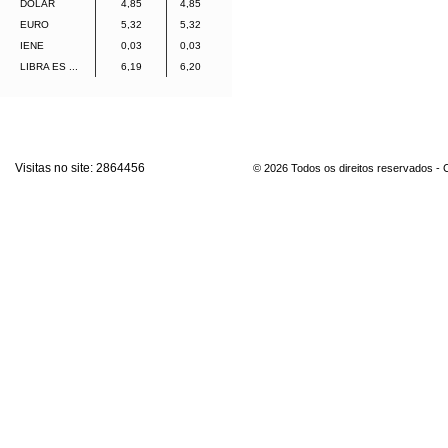
DOLAR
4,85
4,85
EURO
5,32
5,32
IENE
0,03
0,03
LIBRA ES ...
6,19
6,20
Visitas no site:
2864456
© 2026 Todos os direitos reservados -