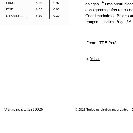
EURO
5,32
5,32
colegas. É uma oportunidad
IENE
0,03
0,03
consigamos enfrentar os des
Coordenadoria de Processam
LIBRA ES ...
6,19
6,20
Imagem: Thalles Puget / 
Fonte:
TRE Pará
Voltar
Visitas no site:
2869025
© 2026 Todos os direitos reservados -