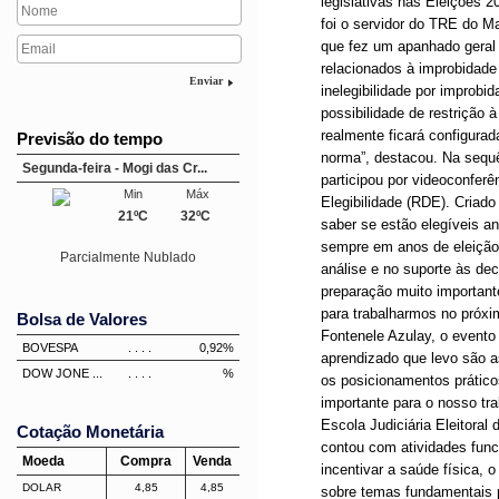
legislativas nas Eleições 2
foi o servidor do TRE do Ma
que fez um apanhado geral 
relacionados à improbidade
Enviar
inelegibilidade por improbi
possibilidade de restrição
realmente ficará configurad
Previsão do tempo
norma”, destacou. Na sequên
Segunda-feira - Mogi das Cr...
participou por videoconfer
Min
Máx
Elegibilidade (RDE). Criad
21ºC
32ºC
saber se estão elegíveis a
sempre em anos de eleição,
Parcialmente Nublado
análise e no suporte às dec
preparação muito important
para trabalharmos no próximo
Bolsa de Valores
Fontenele Azulay, o evento 
BOVESPA
. . . .
0,92%
aprendizado que levo são as 
DOW JONE ...
. . . .
%
os posicionamentos prático
importante para o nosso tr
Escola Judiciária Eleitora
Cotação Monetária
contou com atividades func
Moeda
Compra
Venda
incentivar a saúde física, 
DOLAR
4,85
4,85
sobre temas fundamentais 