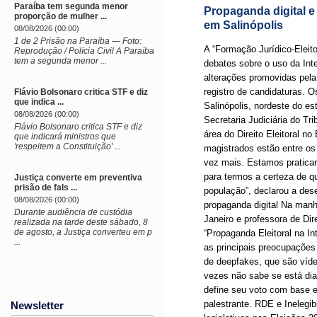
Paraíba tem segunda menor
Propaganda digital e
proporção de mulher ...
em Salinópolis
08/08/2026 (00:00)
1 de 2 Prisão na Paraíba — Foto:
A “Formação Jurídico-Eleito
Reprodução / Polícia Civil A Paraíba
tem a segunda menor ...
debates sobre o uso da Inte
alterações promovidas pela 
registro de candidaturas. O
Flávio Bolsonaro critica STF e diz
que indica ...
Salinópolis, nordeste do es
08/08/2026 (00:00)
Secretaria Judiciária do Tr
Flávio Bolsonaro critica STF e diz
área do Direito Eleitoral no
que indicará ministros que
'respeitem a Constituição' ...
magistrados estão entre os
vez mais. Estamos pratica
para termos a certeza de qu
Justiça converte em preventiva
prisão de fals ...
população”, declarou a des
08/08/2026 (00:00)
propaganda digital Na manh
Durante audiência de custódia
Janeiro e professora de Dir
realizada na tarde deste sábado, 8
de agosto, a Justiça converteu em p
“Propaganda Eleitoral na In
...
as principais preocupações
de deepfakes, que são víde
vezes não sabe se está dian
define seu voto com base e
palestrante. RDE e Inelegib
Newsletter