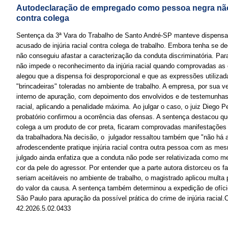
Autodeclaração de empregado como pessoa negra não a
contra colega
Sentença da 3ª Vara do Trabalho de Santo André-SP manteve dispensa
acusado de injúria racial contra colega de trabalho. Embora tenha se de
não conseguiu afastar a caracterização da conduta discriminatória. Para 
não impede o reconhecimento da injúria racial quando comprovadas as
alegou que a dispensa foi desproporcional e que as expressões utiliza
"brincadeiras" toleradas no ambiente de trabalho. A empresa, por sua v
interno de apuração, com depoimento dos envolvidos e de testemunhas, 
racial, aplicando a penalidade máxima. Ao julgar o caso, o juiz Diego 
probatório confirmou a ocorrência das ofensas. A sentença destacou q
colega a um produto de cor preta, ficaram comprovadas manifestações 
da trabalhadora.Na decisão, o julgador ressaltou também que "não há
afrodescendente pratique injúria racial contra outra pessoa com as mes
julgado ainda enfatiza que a conduta não pode ser relativizada como m
cor da pele do agressor. Por entender que a parte autora distorceu os f
seriam aceitáveis no ambiente de trabalho, o magistrado aplicou multa p
do valor da causa. A sentença também determinou a expedição de ofíci
São Paulo para apuração da possível prática do crime de injúria racial
42.2026.5.02.0433