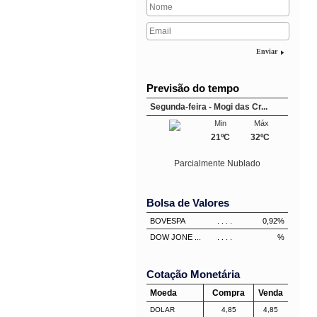
Enviar
Previsão do tempo
Segunda-feira - Mogi das Cr...
Min
Máx
21ºC
32ºC
Parcialmente Nublado
Bolsa de Valores
BOVESPA
. . . .
0,92%
DOW JONE ...
. . . .
%
Cotação Monetária
Moeda
Compra
Venda
DOLAR
4,85
4,85